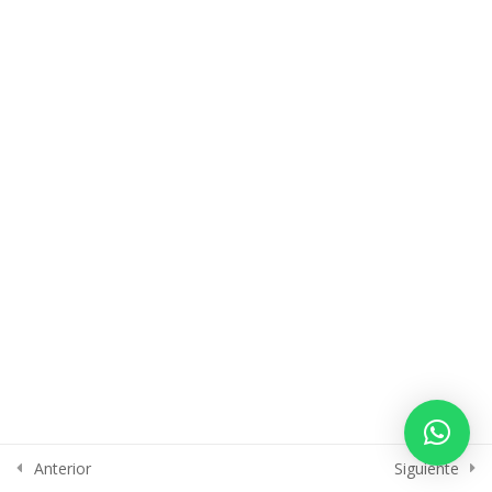
BIOMECÁNICA EN EL
4
EMBARAZO
OSTEOPATÍA VISCERAL EN EL
9
EMBARAZO
PARTO EN MOVIMIENTO
4
FISIOTERAPIA SUELO PÉLVICO
4
EN EL POSTPARTO
ECOGRAFÍA FUNCIONAL EN EL
11
POSTPARTO
Anterior
Siguiente