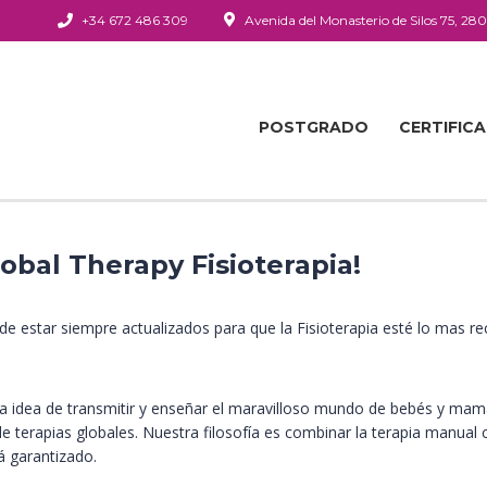
+34 672 486 309
Avenida del Monasterio de Silos 75, 28
POSTGRADO
CERTIFIC
bal Therapy Fisioterapia!
estar siempre actualizados para que la Fisioterapia esté lo mas rec
la idea de transmitir y enseñar el maravilloso mundo de bebés y m
 terapias globales. Nuestra filosofía es combinar la terapia manual c
á garantizado.