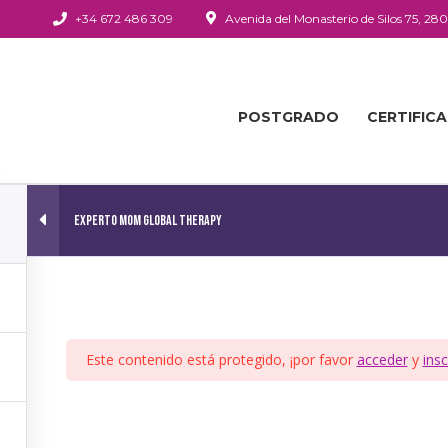
+34 672 486 309
Avenida del Monasterio de Silos 75, 28
POSTGRADO
CERTIFIC
Experto Mom Global Therapy
1
Este contenido está protegido, ¡por favor
acceder
y
insc