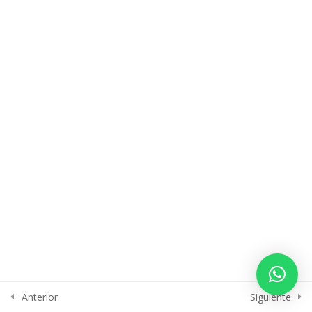
embarazo
BIOMECÁNICA EN EL
4
EMBARAZO
OSTEOPATÍA VISCERAL EN EL
9
EMBARAZO
PARTO EN MOVIMIENTO
4
FISIOTERAPIA SUELO PÉLVICO
4
EN EL POSTPARTO
ECOGRAFÍA FUNCIONAL EN EL
11
Anterior
Siguiente
POSTPARTO