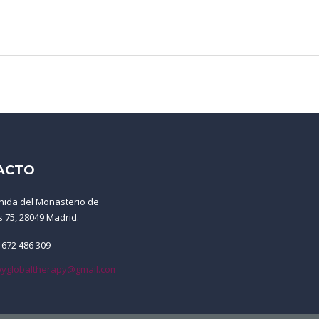
ACTO
nida del Monasterio de
s 75, 28049 Madrid.
 672 486 309
yglobaltherapy@gmail.com