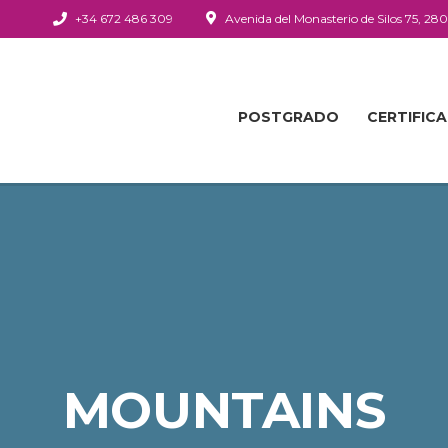
+34 672 486 309
Avenida del Monasterio de Silos 75, 28
POSTGRADO
CERTIFIC
MOUNTAINS