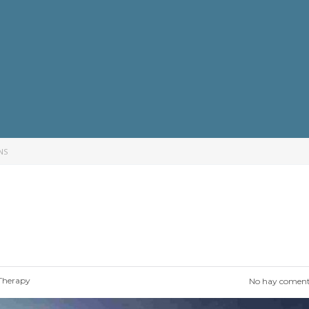
NS
Therapy
No hay coment