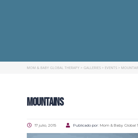
MOM & BABY GLOBAL THERAPY
>
GALLERIES
>
EVENTS
>
MOUNTAI
MOUNTAINS
17 julio, 2015
Publicado por:
Mom & Baby Global 