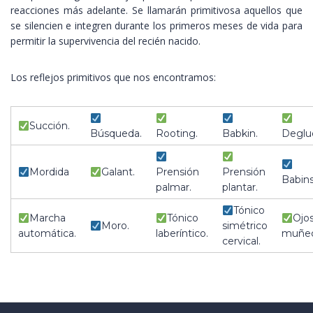
reacciones más adelante. Se llamarán primitivosa aquellos que
se silencien e integren durante los primeros meses de vida para
permitir la supervivencia del recién nacido.
Los reflejos primitivos que nos encontramos:
Succión.
Búsqueda.
Rooting.
Babkin.
Degluc
Mordida
Galant.
Prensión
Prensión
Babins
palmar.
plantar.
Tónico
Marcha
Tónico
Ojo
Moro.
simétrico
automática.
laberíntico.
muñec
cervical.