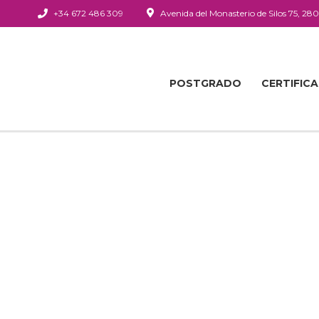
+34 672 486 309
Avenida del Monasterio de Silos 75, 28
POSTGRADO
CERTIFIC