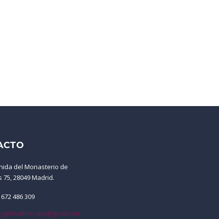
ACTO
nida del Monasterio de
s 75, 28049 Madrid.
 672 486 309
yglobaltherapy@gmail.com