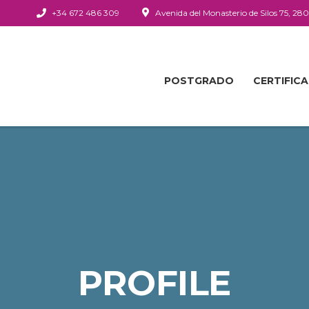
+34 672 486 309
Avenida del Monasterio de Silos 75, 28
POSTGRADO
CERTIFIC
PROFILE