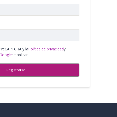
or reCAPTCHA y la
Política de privacidad
y
 Google
se aplican.
Registrarse