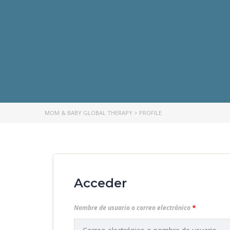
MOM & BABY GLOBAL THERAPY
>
PROFILE
Acceder
Nombre de usuario o correo electrónico
*