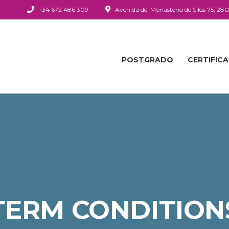
+34 672 486 309
Avenida del Monasterio de Silos 75, 28
POSTGRADO
CERTIFIC
TERM CONDITION