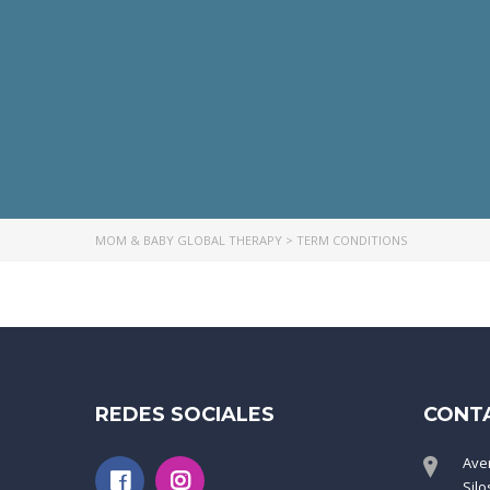
MOM & BABY GLOBAL THERAPY
>
TERM CONDITIONS
REDES SOCIALES
CONT
Ave
Silo