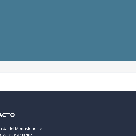
ACTO
nida del Monasterio de
s 75, 28049 Madrid.