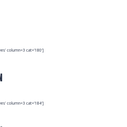
’yes’ column=3 cat=’180′]
n
’yes’ column=3 cat=’184′]