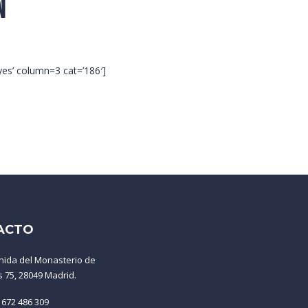
n
’yes’ column=3 cat=’186′]
ACTO
nida del Monasterio de
s 75, 28049 Madrid.
 672 486 309