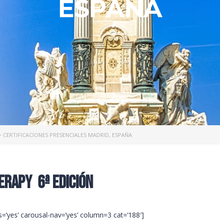
ESPAÑA
>
CERTIFICACIONES PRESENCIALES MADRID, ESPAÑA
erapy 6ª Edición
ots=’yes’ carousal-nav=’yes’ column=3 cat=’188′]