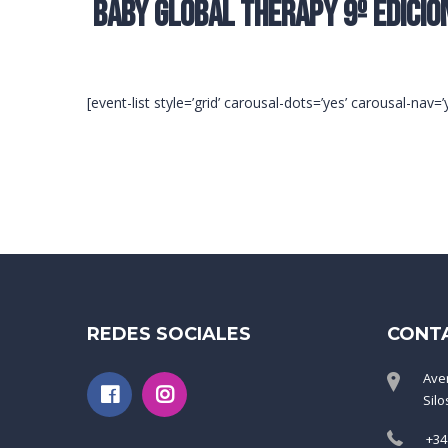
Baby Global Therapy 9º Edició
[event-list style=’grid’ carousal-dots=’yes’ carousal-nav=
REDES SOCIALES
CONT
Ave
Silo
+34