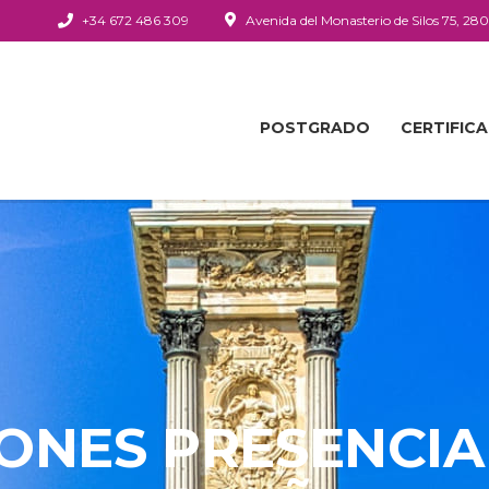
+34 672 486 309
Avenida del Monasterio de Silos 75, 28
POSTGRADO
CERTIFIC
IONES PRESENCIA