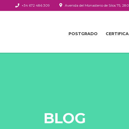
+34 672 486 309
Avenida del Monasterio de Silos 75, 28
POSTGRADO
CERTIFIC
BLOG