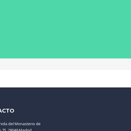
ACTO
nida del Monasterio de
s 75, 28049 Madrid.