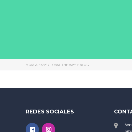
MOM & BABY GLOBAL THERAPY
>
BLOG
REDES SOCIALES
CONT
Ave
Silo